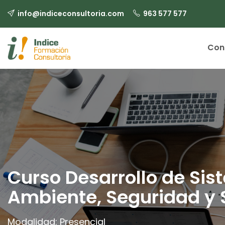
Skip
info@indiceconsultoria.com
963 577 577
to
content
Con
Curso Desarrollo de Sis
Ambiente, Seguridad y 
Modalidad: Presencial