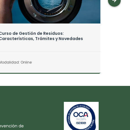
Curso de Gestión de Residuos:
Curso 
Características, Trámites y Novedades
Ambien
Modalidad: Online
Modalid
evención de