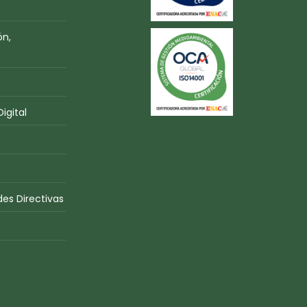
ón,
igital
es Directivas