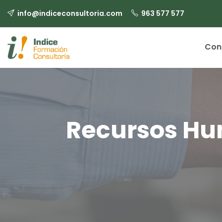
info@indiceconsultoria.com
963 577 577
Con
Recursos Hu